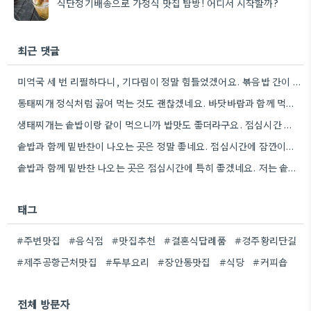
식단정기배송으로 가정식 맛집 탐방! 어디서 시작할까?
최근 댓글
미역국 세 번 리필하다니, 기다림이 정말 힘들었겠어요. 볶음밥 간이 세기 때문인지 맵고 짜면서도 계속 먹게…
동태찌개 정식처럼 끓여 먹는 것도 괜찮겠네요. 바닷바람과 함께 먹었던 맛을 생각하면, 땀 흘리면서 먹은 맛과는…
생태찌개는 솥밥이랑 같이 먹으니까 밥맛도 좋더라구요. 점심시간 피해서 가면 웨이팅도 줄 것 같아요.
솥밥과 함께 밑반찬이 나오는 곳은 정말 좋네요. 점심시간에 잠깐이라도 가보고 싶었는데, 웨이팅 전에 미리 확인하는…
솥밥과 함께 밑반찬 나오는 곳은 점심시간에 특히 좋겠네요. 저는 솥밥에 찌개 한 그릇 뚝딱 먹고…
태그
#주변맛집
#음식점
#맛집추천
#결혼식답례품
#경주황리단길
#제주공항근처맛집
#두부요리
#장안동맛집
#식당
#커피숍
전체 방문자