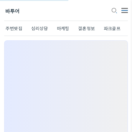
바투어
주변맛집
심리상담
마케팅
결혼정보
파크골프