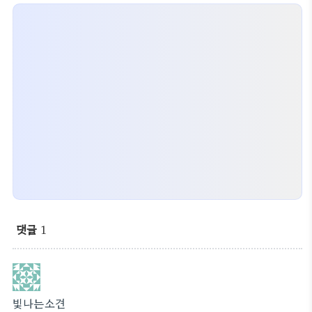
댓글
1
빛나는소견