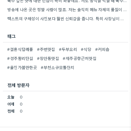
육수 깊은 맛에 대한 언급이 특히 와닿네요. 저도 음식을 먹을 때 육수의 깊은 맛을 중요하게…
방송에 나온 곳은 정말 사람이 많죠. 저는 솔직히 메뉴 자체의 품질이 더 중요하다고 생각해요.
텍스트의 구체성이 사진보다 훨씬 신뢰감을 줍니다. 특히 사장님이 직접 요리하는 곳을 찾는 게 좋은 전략인…
태그
#결혼식답례품
#주변맛집
#두부요리
#식당
#커피숍
#경주황리단길
#장안동맛집
#제주공항근처맛집
#울진가볼만한곳
#부천소규모돌잔치
전체 방문자
오늘
0
어제
0
전체
0