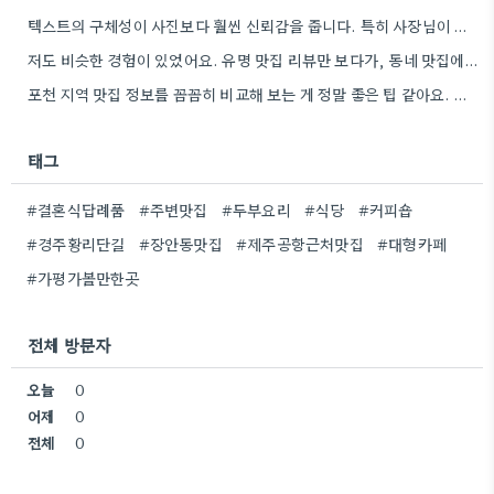
텍스트의 구체성이 사진보다 훨씬 신뢰감을 줍니다. 특히 사장님이 직접 요리하는 곳을 찾는 게 좋은 전략인…
저도 비슷한 경험이 있었어요. 유명 맛집 리뷰만 보다가, 동네 맛집에서 훨씬 더 맛있는 음식을 먹고…
포천 지역 맛집 정보를 꼼꼼히 비교해 보는 게 정말 좋은 팁 같아요. 특히 커뮤니티 언급…
태그
#결혼식답례품
#주변맛집
#두부요리
#식당
#커피숍
#경주황리단길
#장안동맛집
#제주공항근처맛집
#대형카페
#가평가볼만한곳
전체 방문자
오늘
0
어제
0
전체
0