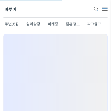
바투어
주변맛집
심리상담
마케팅
결혼정보
파크골프