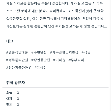
제철 식재료를 활용하는 부분에 공감합니다. 제가 살고 있는 지역 특성상 제철 반찬집에서 사용하는 채소들이 정말…
소스 조달 방식에 대한 분석이 흥미롭네요. 소스 품질이 맛에 큰 영향을 주니까, 브랜드 선택할 때…
길음동맛집 설명, 아이 동반 가능해서 기억해뒀어요. 덕분에 다음 방문할 때 훨씬 수월할 것 같아요.
사진보다는 상세한 경험담이 담긴 후기를 참고하는 게 정말 공감되네요. 특히 어떤 점이 좋았고 아쉬웠는지 구체적으로…
태그
#결혼식답례품
#주변맛집
#제주공항근처맛집
#식당
#경주황리단길
#장안동맛집
#커피숍
#두부요리
#천안가볼만한곳
#음식점
전체 방문자
오늘
0
어제
0
전체
0