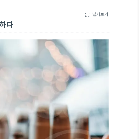
넓게보기
fullscreen
구하다