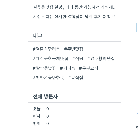
길음동맛집 설명, 아이 동반 가능해서 기억해뒀어요. 덕분에 다음 방문할 때 훨씬 수월할 것 같아요.
사진보다는 상세한 경험담이 담긴 후기를 참고하는 게 정말 공감되네요. 특히 어떤 점이 좋았고 아쉬웠는지 구체적으로…
태그
#결혼식답례품
#주변맛집
#제주공항근처맛집
#식당
#경주황리단길
#장안동맛집
#커피숍
#두부요리
#천안가볼만한곳
#음식점
전체 방문자
오늘
0
어제
0
전체
0