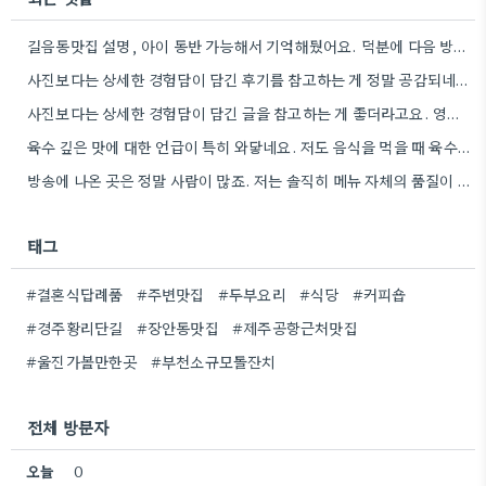
길음동맛집 설명, 아이 동반 가능해서 기억해뒀어요. 덕분에 다음 방문할 때 훨씬 수월할 것 같아요.
사진보다는 상세한 경험담이 담긴 후기를 참고하는 게 정말 공감되네요. 특히 어떤 점이 좋았고 아쉬웠는지 구체적으로…
사진보다는 상세한 경험담이 담긴 글을 참고하는 게 좋더라고요. 영화 상영회 경험이 기억에 남는다는 점이 흥미롭네요.
육수 깊은 맛에 대한 언급이 특히 와닿네요. 저도 음식을 먹을 때 육수의 깊은 맛을 중요하게…
방송에 나온 곳은 정말 사람이 많죠. 저는 솔직히 메뉴 자체의 품질이 더 중요하다고 생각해요.
태그
#결혼식답례품
#주변맛집
#두부요리
#식당
#커피숍
#경주황리단길
#장안동맛집
#제주공항근처맛집
#울진가볼만한곳
#부천소규모돌잔치
전체 방문자
오늘
0