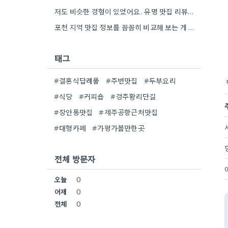
저도 비슷한 경험이 있었어요. 유명 맛집 리뷰만 보다가, 동네 맛집에서 훨씬 더 맛있는 음식을 먹고…
포천 지역 맛집 정보를 꼼꼼히 비교해 보는 게 정말 좋은 팁 같아요. 특히 커뮤니티 언급…
태그
#결혼식답례품
#주변맛집
#두부요리
#식당
#커피숍
#경주황리단길
#장안동맛집
#제주공항근처맛집
#대형카페
#가평가볼만한곳
전체 방문자
오늘
0
어제
0
전체
0