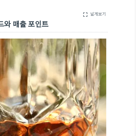
넓게보기
fullscreen
드와 매출 포인트