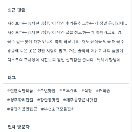
최근 댓글
사진보다는 상세한 경험담이 담긴 후기를 참고하는 게 정말 공감되네요. 특히 어떤 점이 좋았고 아쉬웠는지 구체적으로…
사진보다는 상세한 경험담이 담긴 글을 참고하는 게 좋더라고요. 영화 상영회 경험이 기억에 남는다는 점이 흥미롭네요.
육수 깊은 맛에 대한 언급이 특히 와닿네요. 저도 음식을 먹을 때 육수의 깊은 맛을 중요하게…
방송에 나온 곳은 정말 사람이 많죠. 저는 솔직히 메뉴 자체의 품질이 더 중요하다고 생각해요.
텍스트의 구체성이 사진보다 훨씬 신뢰감을 줍니다. 특히 사장님이 직접 요리하는 곳을 찾는 게 좋은 전략인…
태그
#결혼식답례품
#주변맛집
#두부요리
#식당
#커피숍
#경주황리단길
#장안동맛집
#제주공항근처맛집
#울진가볼만한곳
#부천소규모돌잔치
전체 방문자