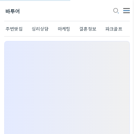
바투어
주변맛집
심리상담
마케팅
결혼정보
파크골프