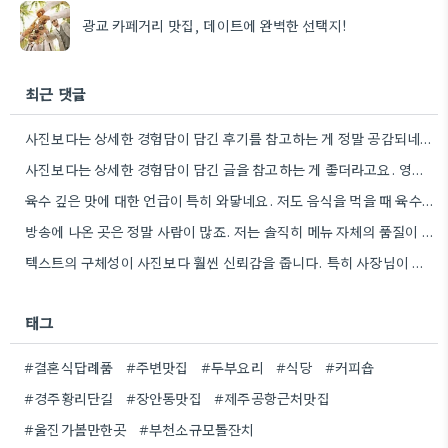
광교 카페거리 맛집, 데이트에 완벽한 선택지!
최근 댓글
사진보다는 상세한 경험담이 담긴 후기를 참고하는 게 정말 공감되네요. 특히 어떤 점이 좋았고 아쉬웠는지 구체적으로…
사진보다는 상세한 경험담이 담긴 글을 참고하는 게 좋더라고요. 영화 상영회 경험이 기억에 남는다는 점이 흥미롭네요.
육수 깊은 맛에 대한 언급이 특히 와닿네요. 저도 음식을 먹을 때 육수의 깊은 맛을 중요하게…
방송에 나온 곳은 정말 사람이 많죠. 저는 솔직히 메뉴 자체의 품질이 더 중요하다고 생각해요.
텍스트의 구체성이 사진보다 훨씬 신뢰감을 줍니다. 특히 사장님이 직접 요리하는 곳을 찾는 게 좋은 전략인…
태그
#결혼식답례품
#주변맛집
#두부요리
#식당
#커피숍
#경주황리단길
#장안동맛집
#제주공항근처맛집
#울진가볼만한곳
#부천소규모돌잔치