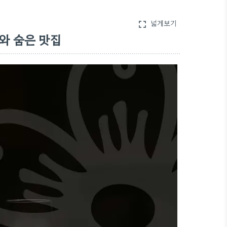
넓게보기
fullscreen
와 숨은 맛집