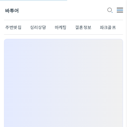
바투어
주변맛집
심리상담
마케팅
결혼정보
파크골프