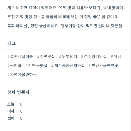
저도 비슷한 경험이 있었어요. 유명 맛집 리뷰만 보다가, 동네 맛집에서 훨씬 더 맛있는 음식을 먹고…
포천 지역 맛집 정보를 꼼꼼히 비교해 보는 게 정말 좋은 팁 같아요. 특히 커뮤니티 언급…
쪽파 베이글, 정말 궁금하네요. 쌀빵이랑 같이 먹으면 얼마나 맛있을까 생각만 해도 벌써부터 침 고여요.
태그
#결혼식답례품
#주변맛집
#두부요리
#경주황리단길
#식당
#커피숍
#장안동맛집
#제주공항근처맛집
#천안가볼만한곳
#가평가볼만한곳
전체 방문자
오늘
0
어제
0
전체
0