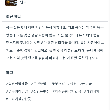
인트
최근 댓글
육수 깊은 맛에 대한 언급이 특히 와닿네요. 저도 음식을 먹을 때 육수의 깊은 맛을 중요하게…
방송에 나온 곳은 정말 사람이 많죠. 저는 솔직히 메뉴 자체의 품질이 더 중요하다고 생각해요.
텍스트의 구체성이 사진보다 훨씬 신뢰감을 줍니다. 특히 사장님이 직접 요리하는 곳을 찾는 게 좋은 전략인…
저도 비슷한 경험이 있었어요. 유명 맛집 리뷰만 보다가, 동네 맛집에서 훨씬 더 맛있는 음식을 먹고…
포천 지역 맛집 정보를 꼼꼼히 비교해 보는 게 정말 좋은 팁 같아요. 특히 커뮤니티 언급…
태그
#결혼식답례품
#주변맛집
#두부요리
#식당
#커피숍
#경주황리단길
#장안동맛집
#제주공항근처맛집
#대형카페
#가평가볼만한곳